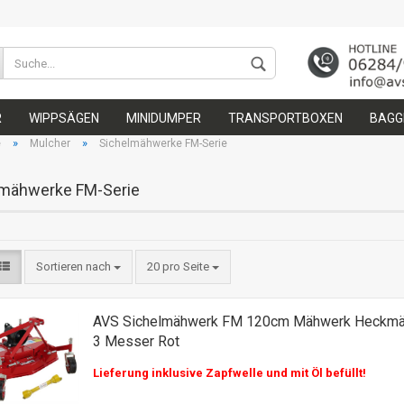
Wohnort
R
WIPPSÄGEN
MINIDUMPER
TRANSPORTBOXEN
BAGGE
»
»
e
Mulcher
Sichelmähwerke FM-Serie
lmähwerke FM-Serie
Konto 
Sortieren nach
20 pro Seite
Passw
AVS Sichelmähwerk FM 120cm Mähwerk Heckm
3 Messer Rot
Lieferung inklusive Zapfwelle und mit Öl befüllt!