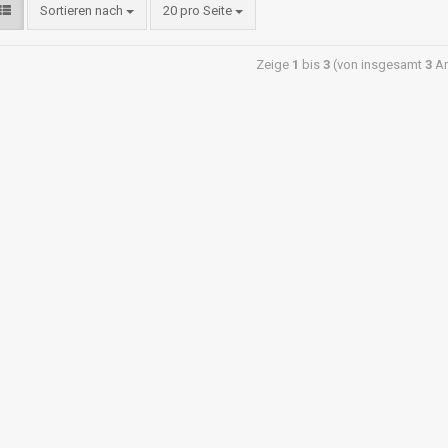
Sortieren nach
20 pro Seite
Zeige
1
bis
3
(von insgesamt
3
Ar