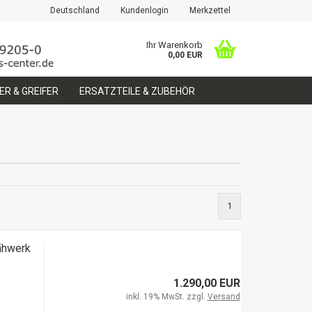
Deutschland
Kundenlogin
Merkzettel
Ihr Warenkorb
0,00 EUR
R & GREIFER
ERSATZTEILE & ZUBEHÖR
erstellen
1
ort vergessen?
ähwerk
1.290,00 EUR
inkl. 19% MwSt. zzgl.
Versand