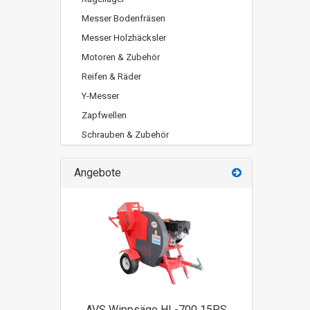
Messer Bodenfräsen
Messer Holzhäcksler
Motoren & Zubehör
Reifen & Räder
Y-Messer
Zapfwellen
Schrauben & Zubehör
Angebote
AVS Wippsäge HL-700 15PS