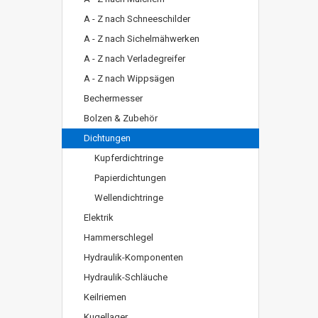
A - Z nach Schneeschilder
A - Z nach Sichelmähwerken
A - Z nach Verladegreifer
A - Z nach Wippsägen
Bechermesser
Bolzen & Zubehör
Dichtungen
Kupferdichtringe
Papierdichtungen
Wellendichtringe
Elektrik
Hammerschlegel
Hydraulik-Komponenten
Hydraulik-Schläuche
Keilriemen
Kugellager