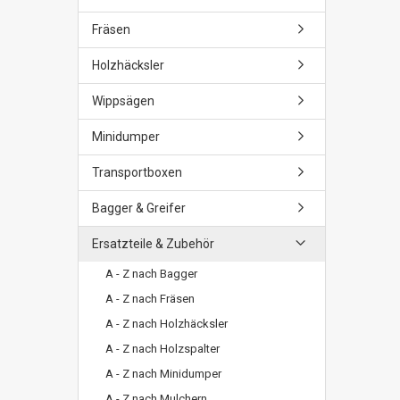
Fräsen
Holzhäcksler
Wippsägen
Minidumper
Transportboxen
Bagger & Greifer
Ersatzteile & Zubehör
A - Z nach Bagger
A - Z nach Fräsen
A - Z nach Holzhäcksler
A - Z nach Holzspalter
A - Z nach Minidumper
A - Z nach Mulchern