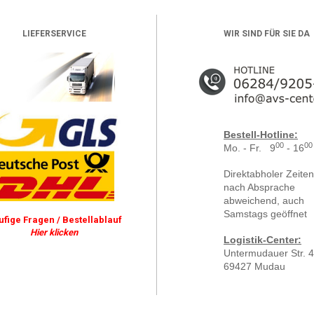
LIEFERSERVICE
WIR SIND FÜR SIE DA
Bestell-Hotline:
00
00
Mo. - Fr. 9
- 16
Direktabholer Zeiten
nach Absprache
abweichend, auch
Samstags geöffnet
ufige Fragen / Bestellablauf
Hier klicken
Logistik-Center:
Untermudauer Str. 4
69427 Mudau