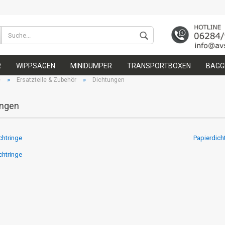
Wohnort
R
WIPPSÄGEN
MINIDUMPER
TRANSPORTBOXEN
BAGGE
»
»
e
Ersatzteile & Zubehör
Dichtungen
ungen
chtringe
Papierdic
Konto 
chtringe
Passw