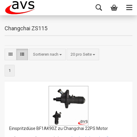
Changchai ZS115
Sortieren nach
20 pro Seite
1
Einspritzdüse BF1AK90Z zu Changchai 22PS Motor