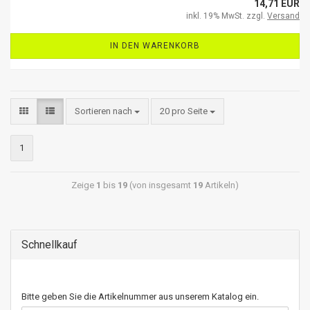
14,71 EUR
inkl. 19% MwSt. zzgl.
Versand
IN DEN WARENKORB
Sortieren nach
20 pro Seite
1
Zeige
1
bis
19
(von insgesamt
19
Artikeln)
Schnellkauf
Bitte geben Sie die Artikelnummer aus unserem Katalog ein.