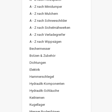
A - Z nach Minidumper
A - Z nach Mulchern
A - Z nach Schneeschilder
A - Z nach Sichelmähwerken
A - Z nach Verladegreifer
A - Z nach Wippsägen
Bechermesser
Bolzen & Zubehör
Dichtungen
Elektrik
Hammerschlegel
Hydraulik-Komponenten
Hydraulik-Schläuche
Keilriemen
Kugellager
Messer Bodenfräsen