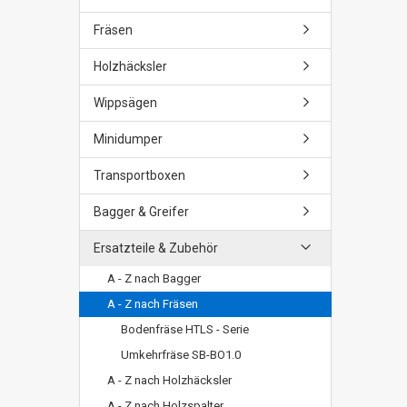
Fräsen
Holzhäcksler
Wippsägen
Minidumper
Transportboxen
Bagger & Greifer
Ersatzteile & Zubehör
A - Z nach Bagger
A - Z nach Fräsen
Bodenfräse HTLS - Serie
Umkehrfräse SB-BO1.0
A - Z nach Holzhäcksler
A - Z nach Holzspalter