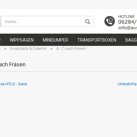
Wohnort
R
WIPPSÄGEN
MINIDUMPER
TRANSPORTBOXEN
BAGGE
»
»
e
Ersatzteile & Zubehör
A - Z nach Fräsen
nach Fräsen
se HTLS - Serie
Umkehrfrä
Konto 
Passw