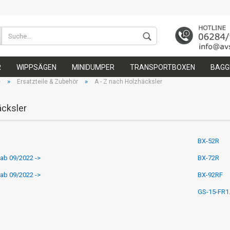
Wohnort
R
WIPPSÄGEN
MINIDUMPER
TRANSPORTBOXEN
BAGGE
»
»
e
Ersatzteile & Zubehör
A - Z nach Holzhäcksler
cksler
BX-52R
Konto 
ab 09/2022 ->
BX-72R
Passw
ab 09/2022 ->
BX-92RF
GS-15-FR1