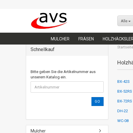
Alle
MULCHER
FRÄSEN
HOLZHÄCKSLE
Startseit
Schnellkauf
Holzhä
Bitte geben Sie die Artikelnummer aus
unserem Katalog ein.
BX-42S
BX-52RS 
BX-72RS 
GO
DH-22
WC-08
Mulcher