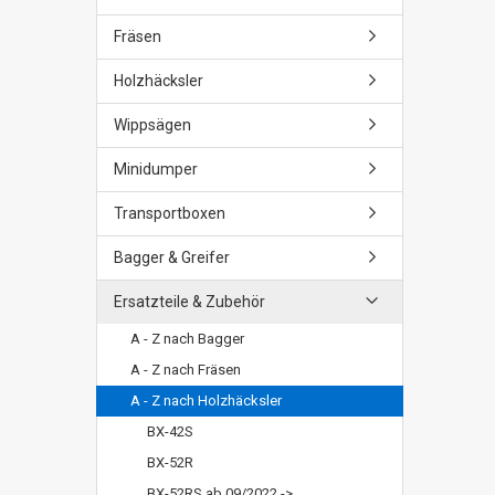
Fräsen
Holzhäcksler
Wippsägen
Minidumper
Transportboxen
Bagger & Greifer
Ersatzteile & Zubehör
A - Z nach Bagger
A - Z nach Fräsen
A - Z nach Holzhäcksler
BX-42S
BX-52R
BX-52RS ab 09/2022 ->