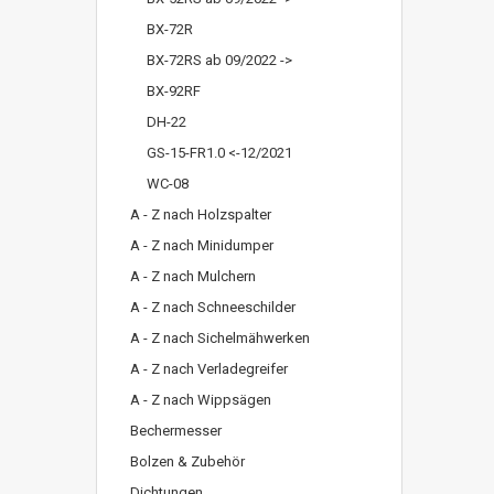
BX-72R
BX-72RS ab 09/2022 ->
BX-92RF
DH-22
GS-15-FR1.0 <-12/2021
WC-08
A - Z nach Holzspalter
A - Z nach Minidumper
A - Z nach Mulchern
A - Z nach Schneeschilder
A - Z nach Sichelmähwerken
A - Z nach Verladegreifer
A - Z nach Wippsägen
Bechermesser
Bolzen & Zubehör
Dichtungen