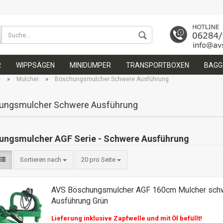
Wohnort
R
WIPPSÄGEN
MINIDUMPER
TRANSPORTBOXEN
BAGGE
»
»
e
Mulcher
Böschungsmulcher Schwere Ausführung
ungsmulcher Schwere Ausführung
ungsmulcher AGF Serie - Schwere Ausführung
Konto 
Passw
Sortieren nach
20 pro Seite
AVS Böschungsmulcher AGF 160cm Mulcher sch
Ausführung Grün
Lieferung inklusive Zapfwelle und mit Öl befüllt!