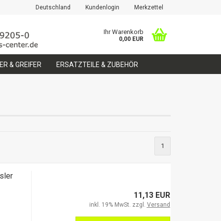
Deutschland
Kundenlogin
Merkzettel
Ihr Warenkorb
0,00 EUR
R & GREIFER
ERSATZTEILE & ZUBEHÖR
erstellen
1
ort vergessen?
sler
11,13 EUR
inkl. 19% MwSt. zzgl.
Versand