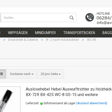
Wohnort
R
WIPPSÄGEN
MINIDUMPER
TRANSPORTBOXEN
BAGGE
»
»
»
e
Ersatzteile & Zubehör
A - Z nach Holzhäcksler
WC-08
8
Konto 
Sortieren nach
20 pro Seite
Passw
Auslösehebel Hebel Auswurftrichter zu Holzhäck
BX-72R BX-42S WC-8 GS-15 und weitere
Lieferzeit:
Sofortversand ab Lager
(Ausland abweichend)