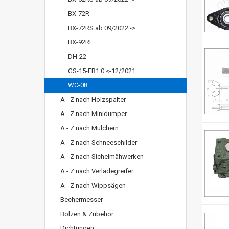
BX-72R
BX-72RS ab 09/2022 ->
BX-92RF
DH-22
GS-15-FR1.0 <-12/2021
WC-08
A - Z nach Holzspalter
A - Z nach Minidumper
A - Z nach Mulchern
A - Z nach Schneeschilder
A - Z nach Sichelmähwerken
A - Z nach Verladegreifer
A - Z nach Wippsägen
Bechermesser
Bolzen & Zubehör
Dichtungen