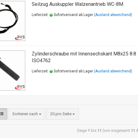
Seilzug Auskuppler Walzenantrieb WC-8M
Lieferzeit:
Sofortversand ab Lager
(Ausland abweichend)
Zylinderschraube mit Innensechskant M8x25 8.8
ISO4762
Lieferzeit:
Sofortversand ab Lager
(Ausland abweichend)
Sortieren nach
20 pro Seite
Zeige
1
bis
11
(von insgesamt
11
A