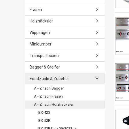
Fräsen
Holzhäcksler
Wippsägen
Minidumper
Transportboxen
Bagger & Greifer
Ersatzteile & Zubehör
A - Z nach Bagger
A - Z nach Fräsen
A - Z nach Holzhäcksler
BX-42S
BX-52R
BX-52RS ab 09/2022 ->