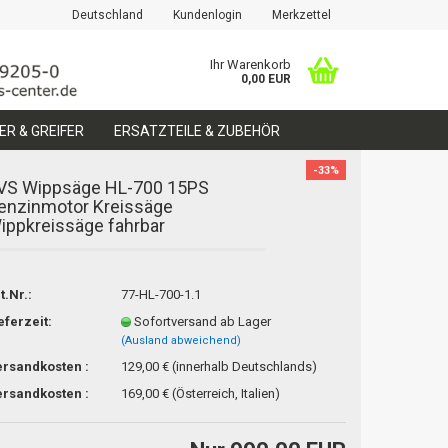
Deutschland
Kundenlogin
Merkzettel
Ihr Warenkorb
0,00 EUR
R & GREIFER
ERSATZTEILE & ZUBEHÖR
-33%
VS Wippsäge HL-700 15PS
enzinmotor Kreissäge
ippkreissäge fahrbar
erstellen
t.Nr.:
77-HL-700-1.1
ort vergessen?
eferzeit:
Sofortversand ab Lager
(Ausland abweichend)
rsandkosten :
129,00 € (innerhalb Deutschlands)
rsandkosten :
169,00 € (Österreich, Italien)