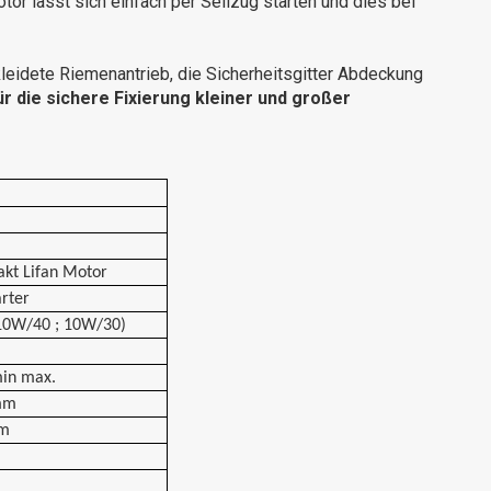
r lässt sich einfach per Seilzug starten und dies bei
rkleidete Riemenantrieb, die Sicherheitsgitter Abdeckung
r die sichere Fixierung kleiner und großer
akt Lifan Motor
arter
(10W/40 ; 10W/30)
in max.
mm
cm
m