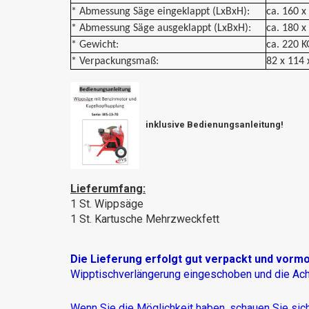
* Abmessung Säge eingeklappt (LxBxH):
ca. 160 x
* Abmessung Säge ausgeklappt (LxBxH):
ca. 180 x
* Gewicht:
ca. 220 K
* Verpackungsmaß:
82 x 114 
inklusive Bedienungsanleitung!
Lieferumfang:
1 St. Wippsäge
1 St. Kartusche Mehrzweckfett
Die Lieferung erfolgt gut verpackt und vormo
Wipptischverlängerung eingeschoben und die Ach
Wenn Sie die Möglichkeit haben, schauen Sie sic