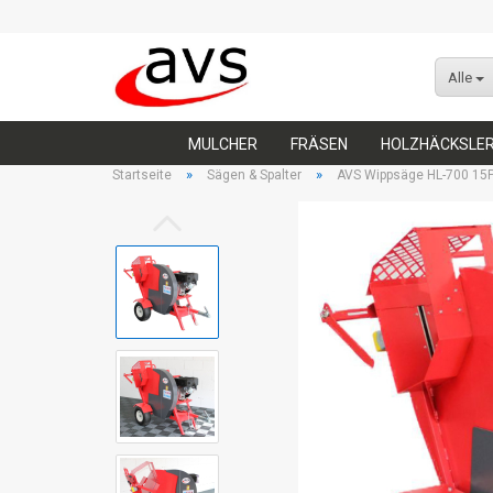
Alle
MULCHER
FRÄSEN
HOLZHÄCKSLE
»
»
Startseite
Sägen & Spalter
AVS Wippsäge HL-700 15P