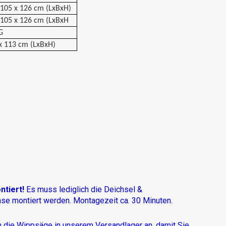
 105 x 126 cm (LxBxH)
 105 x 126 cm (LxBxH
G
x 113 cm (LxBxH)
ntiert!
Es muss lediglich die Deichsel &
se montiert werden. Montagezeit ca. 30 Minuten.
h die Wippsäge in unserem Versandlager an, damit Sie