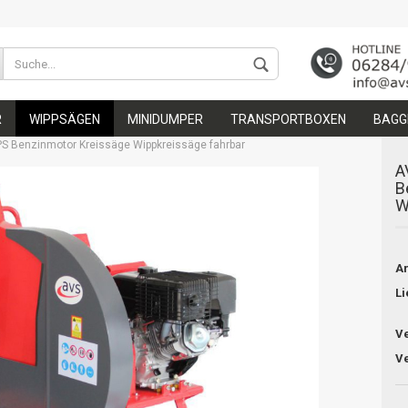
Wohnort
R
WIPPSÄGEN
MINIDUMPER
TRANSPORTBOXEN
BAGGE
S Benzinmotor Kreissäge Wippkreissäge fahrbar
A
B
W
Konto 
Ar
Passw
Li
Ve
Ve