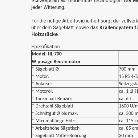
Schwerpunkt auf modernste Technologien. Der Moto
jeder Witterung.
Für die nötige Arbeitssicherheit sorgt der vollve
über dem Sägeblatt, sowie das
Krallensystem fü
Holzstücke
.
Spezifikation:
Model: HL-700
Wippsäge Benzinmotor
* Sägeblatt Ø
700 mm
* Motor:
15 PS 4-T
* Anlasser:
Seilzugst
* Motoröl:
ca. 1,1l 
* Tankinhalt Benzin:
ca. 6 l
* Drehzahl Sägeblatt:
1600 U/m
* Schnittgut Ø bis max.
ca. 300 
* Maximallänge Holz:
ca. 115 
* Arbeitshöhe Sägetisch:
ca. 85 c
* Sägeblatt Mittel-Bohrung:
30 mm